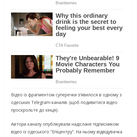
Відео із фрагментом суперечки з’явилося в одному з
одеських Telegram-каналів. (щоб подивитися відео
проскрольте до кінця).
Автори каналу опублікували надіслане підписником
відео із одеського “Епіцентру”. На ньому відвідувачка