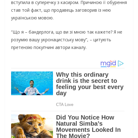
вступила в суперечку з касиром. Причиною її обурення
став той факт, що продавець заговорив із нею
українською мовою.
“Що я – бандеpлога, що ви зі мною так кажете? Я не
розумію вашу укpонацистську мову”, – цитують
претензію покупчині автори каналу.