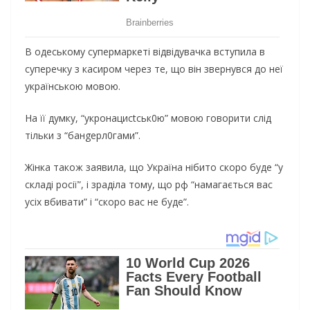
В одеському супермаркеті відвідувачка вступила в
суперечку з касиром через те, що він звернувся до неї
українською мовою.
На її думку, “укpонацисtськ0ю” мовою говорити слід
тільки з “банgеpл0гами”.
Жінка також заявила, що Україна нібито скоро буде “у
складі росії”, і зраділа тому, що рф “намагається вас
усіх вбивати” і “скоро вас не буде”.