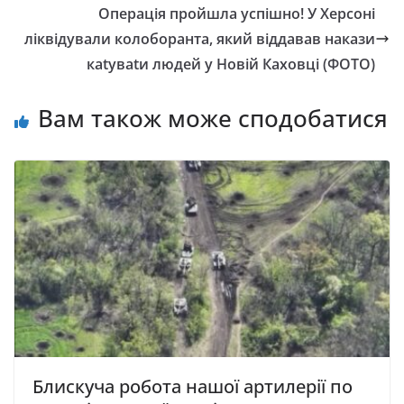
Операція пройшла успішно! У Херсоні
ліквідували колоборанта, який віддавав накази
каtуваtи людей у Новій Каховці (ФОТО)
Вам також може сподобатися
Блискуча робота нашої артилерії по