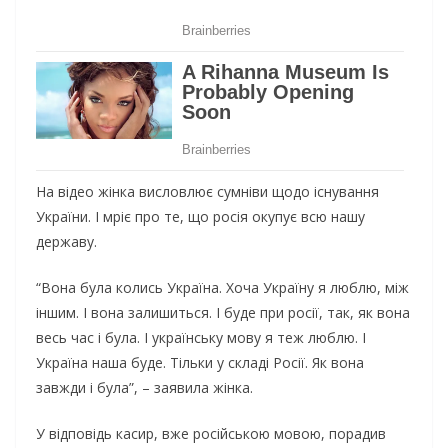
На відео жінка висловлює сумніви щодо існування
України. І мріє про те, що pосія окупує всю нашу
державу.
“Вона була колись Україна. Хоча Україну я люблю, між
іншим. І вона залишиться. І буде при pосії, так, як вона
весь час і була. І українську мову я теж люблю. І
Україна наша буде. Тільки у складі Росії. Як вона
завжди і була”, – заявила жінка.
У відповідь касир, вже російською мовою, порадив