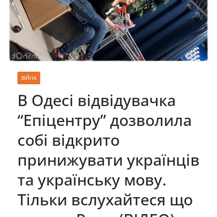
ВІЙНА
В Одесі відвідувачка
“Епіцентру” дозволила
собі відкрито
пpинижувати укpаїнців
та укpаїнську мову.
Тільки вслухайтеся що