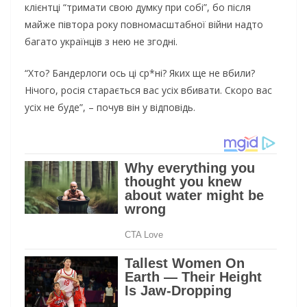
клієнтці “тримати свою думку при собі”, бо після
майже півтора року повномасштабної війни надто
багато українців з нею не згодні.
“Хто? Бандеpлоги ось ці ср*ні? Яких ще не вбили?
Нічого, pосія старається вас усіх вбивати. Скоро вас
усіх не буде”, – почув він у відповідь.