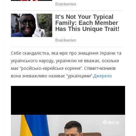
Себе скандалістка, яка мріє про знищення України та
українського народу, українкою не вважає, оскільки
має “російсько-єврейське коріння”. Співвітчизників
вона зневажливо називає “уркаїнцями”.
Джерело