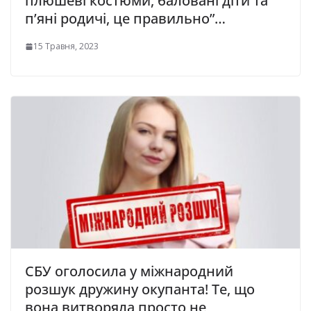
плюшеві костюми, баловані діти та
п’яні pодичі, це правильно”…
15 Травня, 2023
СБУ оголосила у міжнародний
розшук дружину окупанта! Те, що
вона витворяла просто не