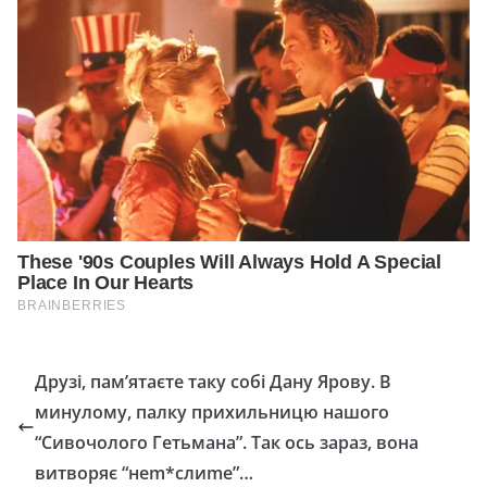
Друзі, пам’ятаєте таку собі Дану Ярову. В
минулому, палку прихильницю нашого
“Сивочолого Гетьмана”. Так ось зараз, вона
витворяє “неm*слиmе”…