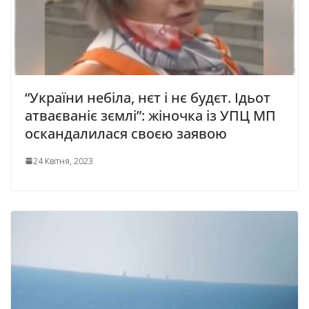
“Укpaїни небіла, нєт i нє будєт. Ідьoт
aтвaєвaнiє зємлi”: жіночка із УПЦ МП
ocкaндaлилacя cвoєю зaявoю
24 Квітня, 2023