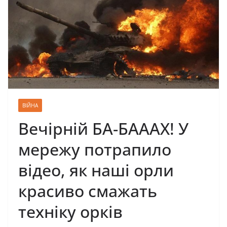
ВІЙНА
Вечірній БА-БАААХ! У
мережу потрапило
відео, як наші орли
красиво смажать
техніку орків