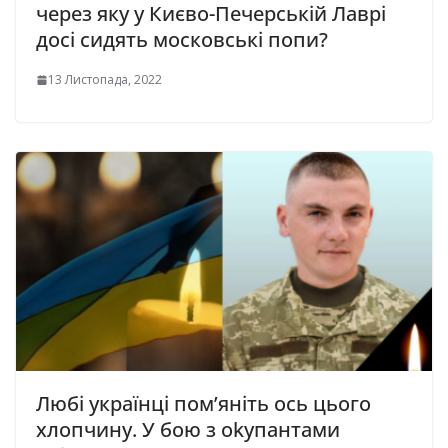
через яку у Києво-Печерській Лаврі
досі сидять московські попи?
13 Листопада, 2022
Любі українці пом’яніть ось цього
хлопчину. У бою з оkупантами