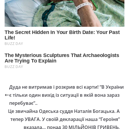
Дуда не витримав і розкрив всі карти! “В України
є тільки один вихід із ситуації в якій вона зараз
перебуває”..
Це звичайна Одеська суддя Наталія Богацька. А
тепер УВАГА. У своїй декларації наша “Героїня”
вказала… понад 30 МІЛЬЙОНІВ ГРИВЕНЬ,