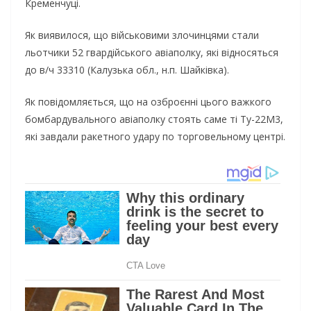
Кременчуці.
Як виявилося, що військовими злочинцями стали
льотчики 52 гвардійського авіаполку, які відносяться
до в/ч 33310 (Калузька обл., н.п. Шайківка).
Як повідомляється, що на озброєнні цього важкого
бомбардувального авіаполку стоять саме ті Ту-22М3,
які завдали ракетного удару по торговельному центрі.