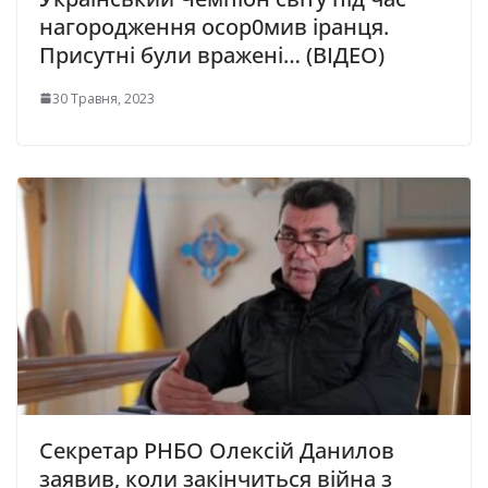
нагоpодження осор0мив іранця.
Присутні були вражені… (ВІДЕО)
30 Травня, 2023
Секретар РНБО Олексій Данилов
заявив, коли закінчиться війна з