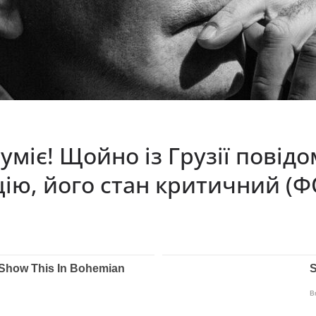
уміє! Щойно із Грузії повід
цію, його стан критичний (