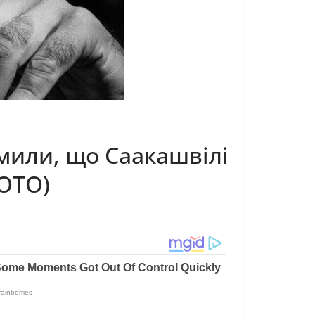
омили, що Саакашвілі
ФОТО)