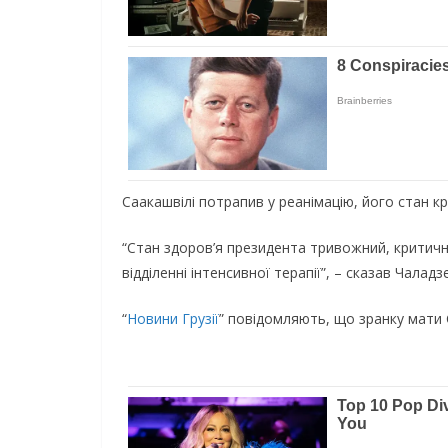
Саакашвілі потрапив у реанімацію, його стан к
“Стан здоров’я президента тривожний, критичн
відділенні інтенсивної терапії”, – сказав Чаладзе
“
Новини Грузії
” повідомляють, що зранку мати С