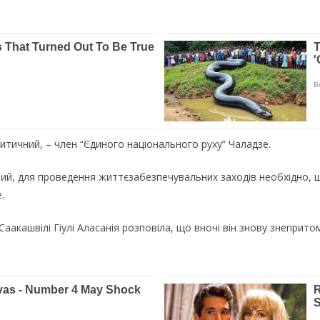
ритичний, – член “Єдиного національного руху” Чаладзе.
ий, для проведення життєзабезпечувальних заходів необхідно, 
.
аакашвілі Гіулі Аласанія розповіла, що вночі він знову знеприт