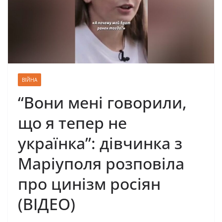
ВІЙНА
“Вони мені говорили,
що я тепер не
українка”: дівчинка з
Маріуполя розповіла
про цинізм росіян
(ВІДЕО)