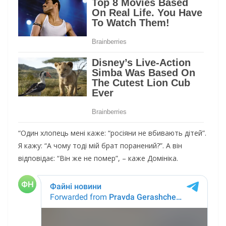
“Один хлопець мені каже: “росіяни не вбивають дітей”.
Я кажу: “А чому тоді мій брат поранений?”. А він
відповідає: “Він же не помер”, – каже Домініка.