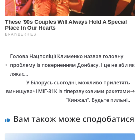
Голова Нацполіції Клименко назвав головну
проблему із поверненням Донбасу. І це не аби як
лякає…
У Білорусь сьогодні, можливо прилетять
винищувачі МіГ-31К із гіперзвуковими ракетами
“Кинжал”. Будьте пильні..
Вам також може сподобатися