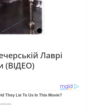
Печерській Лаврі
и (ВІДЕО)