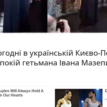
огодні в українській Києво-
покій гетьмана Івана Мазеп