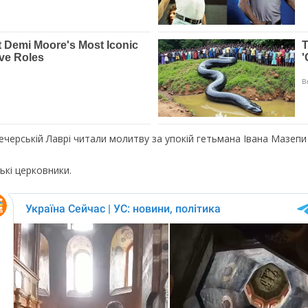
Печерській Лаврі читали молитву за упокій гетьмана Івана Мазепи
ькі церковники.