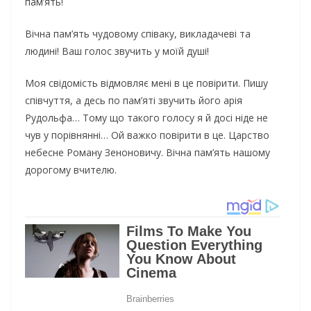
пам’ять!
Вічна пам’ять чудовому співаку, викладачеві та
людині! Ваш голос звучить у моїй душі!
Моя свідомість відмовляє мені в це повірити. Пишу
співчуття, а десь по пам’яті звучить його арія
Рудольфа… Тому що такого голосу я й досі ніде не
чув у порівнянні… Ой важко повірити в це. Царство
небесне Роману Зеноновичу. Вічна пам’ять нашому
дорогому вчителю.