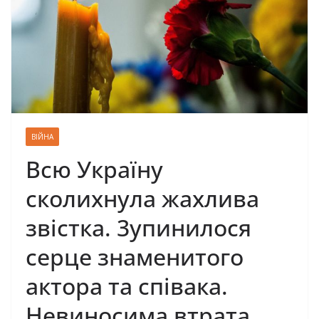
ВІЙНА
Всю Україну
сколихнула жахлива
звістка. 3упинилося
серце знаменитого
актора та співака.
Невиносима втрата