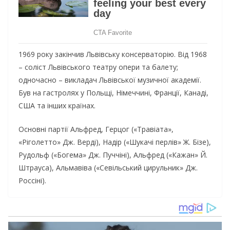
1969 року закінчив Львівську консерваторію. Від 1968
– соліст Львівського театру опери та балету;
одночасно – викладач Львівської музичної академії.
Був на гастролях у Польщі, Німеччині, Франції, Канаді,
США та інших країнах.
Основні партії Альфред, Герцог («Травіата»,
«Ріголетто» Дж. Верді), Надір («Шукачі перлів» Ж. Бізе),
Рудольф («Богема» Дж. Пуччіні), Альфред («Кажан» Й.
Штрауса), Альмавіва («Севільський цирульник» Дж.
Россіні).