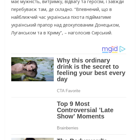
має мужність, витримку, відвагу та героїзм, і завжди
перебуваєж там, де складно. “Впевнений, що в
найближчий час українська піхота підійматиме
український прапор над деокупованим Донецьком,
Луганськом та в Криму”, – наголосив Сирський.