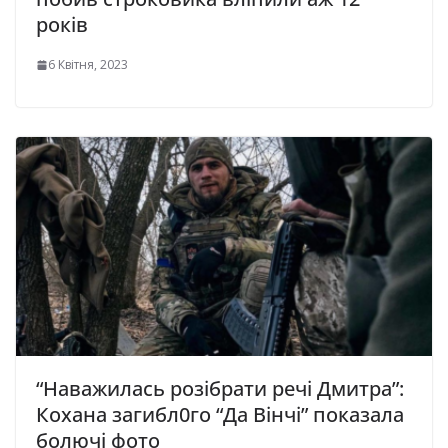
років
6 Квітня, 2023
“Наважилась розібрати речі Дмитра”:
Кохана загибл0го “Да Вінчі” показала
болючі фото