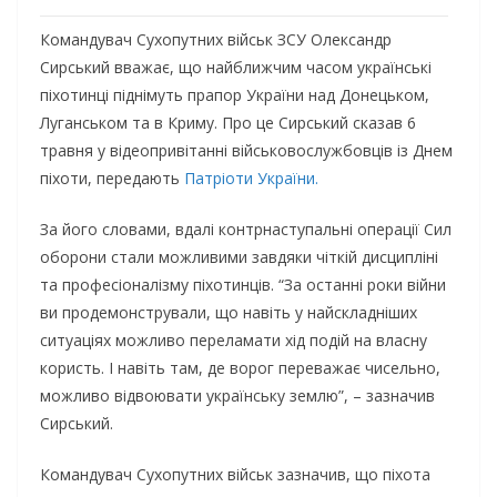
Командувач Сухопутних військ ЗСУ Олександр
Сирський вважає, що найближчим часом українські
піхотинці піднімуть прапор України над Донецьком,
Луганськом та в Криму. Про це Сирський сказав 6
травня у відеопривітанні військовослужбовців із Днем
піхоти, передають
Патріоти України.
За його словами, вдалі контрнаступальні операції Сил
оборони стали можливими завдяки чіткій дисципліні
та професіоналізму піхотинців. “За останні роки війни
ви продемонстрували, що навіть у найскладніших
ситуаціях можливо переламати хід подій на власну
користь. І навіть там, де ворог переважає чисельно,
можливо відвоювати українську землю”, – зазначив
Сирський.
Командувач Сухопутних військ зазначив, що піхота