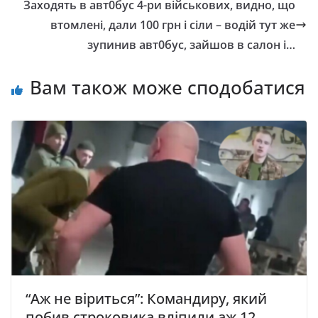
Заходять в авт0бус 4-ри військових, видно, що
втомлені, дали 100 грн і сіли – водій тут же
зупинив авт0бус, зайшов в салон і…
Вам також може сподобатися
“Аж не віриться”: Командиру, який
побив строковика вліпили аж 12