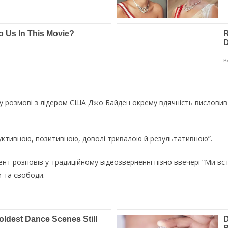
у розмові з лідером США Джо Байден окрему вдячність вислови
уктивною, позитивною, доволі тривалою й результативною”.
т розповів у традиційному відеозверненні пізно ввечері “Ми вс
 та свободи.