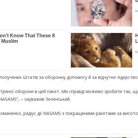
Сполучених Штатів за оборонну допомогу й за відчутне лідерств
тряної оборони в цей пакет. Ми справді можемо зробити так, що
NASAMS“, – зауважив Зеленський.
оманенко, радіус дії NASAMS з покращеними ракетами за висотою 