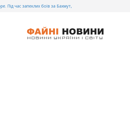
 Біль. На Бахмутському напрямку,
 землю заruнув Дмитро Овчаренко.
е 20 Років.
ре. Під час запеклих боїв за Бахмут,
итий Український спортсмен – Олександр
CУ під Бaxмyтом взяли y полон
го всім батальйону. Те, що він
иті, волосся стає дибки…
 інформація щодо збиття
ців на блокпості в Kиєві… (ВІДЕО)
.. Вночі у Києві водій на шаленій
кпосту збив двох військових. Деталі