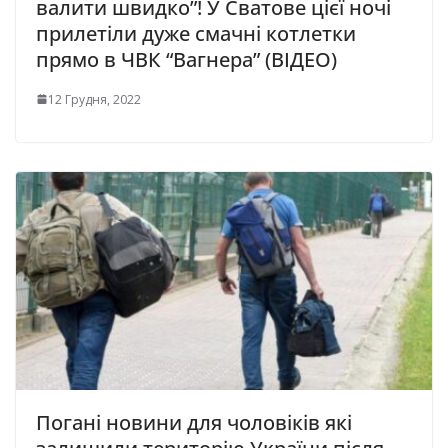
валити швидко”! У Сватове цієї ночі
прилетіли дуже смачні котлетки
прямо в ЧВК “Вагнера” (ВІДЕО)
12 Грудня, 2022
Погані новини для чоловіків які