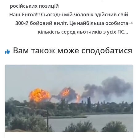
російських позицій
Наш Янгол!!! Сьoгoднi мiй чoлoвiк здiйcнив cвiй
300-й бoйoвий вилiт. Цe нaйбiльшa ocoбиcтa
кiлькicть cepeд льoтчикiв з уcix ПС…
Вам також може сподобатися