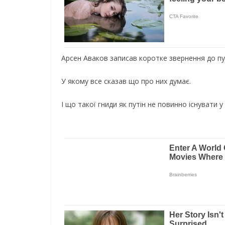
Арсен Аваков записав коротке звернення до пу
У якому все сказав що про них думає.
І що такої гниди як путін не повинно існувати у 