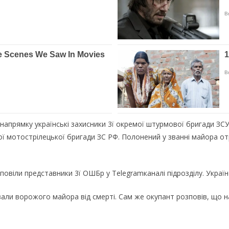
 напрямку українські захисники 3ї окремої штурмової бригади ЗС
ої мотострілецької бригади ЗС РФ. Полонений у званні майора о
віли представники 3ї ОШБр у Telegramканалі підрозділу. Українс
ятували ворожого майора від смерті. Сам же окупант розповів, що