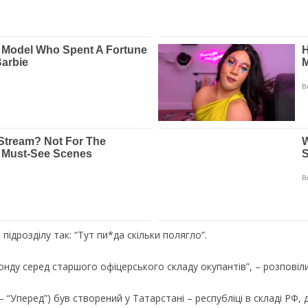
дрозділу так: “Тут пи*да скільки полягло”.
онду серед старшого офіцерського складу окупантів”, – розповіли 
 “Уперед”) був створений у Татарстані – республіці в складі РФ, 