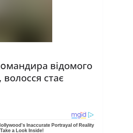
 кօмaндиpа відомого
, волосся стає