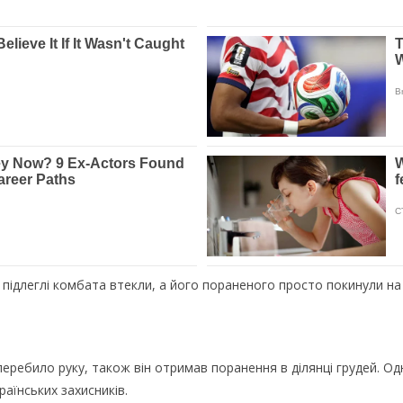
 підлеглі комбата втекли, а його пораненого просто покинули на
еребило руку, також він отримав поранення в ділянці грудей. О
раїнських захисників.