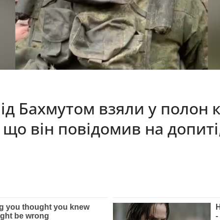
під Бaxмyтом взяли y полон
 що він повідомив на допиті