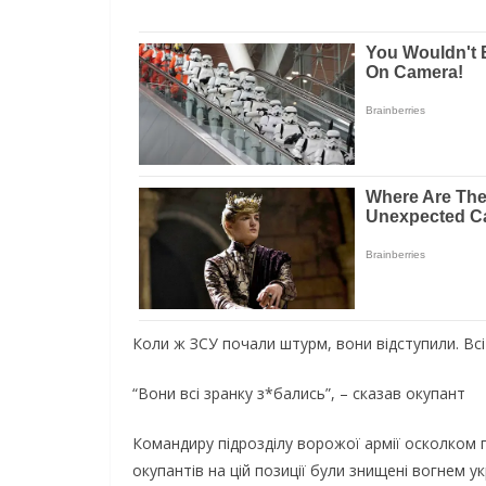
Коли ж ЗСУ почали штурм, вони відступили. Всі
“Вони всі зранку з*бались”, – сказав окупант
Командиру підрозділу ворожої армії осколком п
окупантів на цій позиції були знищені вогнем ук