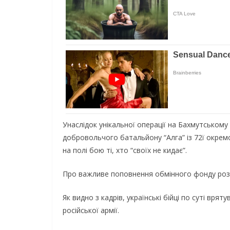
Унаслідок унікальної операції на Бахмутському
добровольчого батальйону “Алга” із 72ї окрем
на полі бою ті, хто “своїх не кидає”.
Про важливе поповнення обмінного фонду розпо
Як видно з кадрів, українські бійці по суті вр
російської армії.