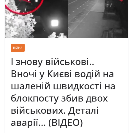
ВІЙНА
І знову військові..
Вночі у Києві водій на
шаленій швидкості на
блокпосту збив двох
військових. Деталі
аварії… (ВІДЕО)