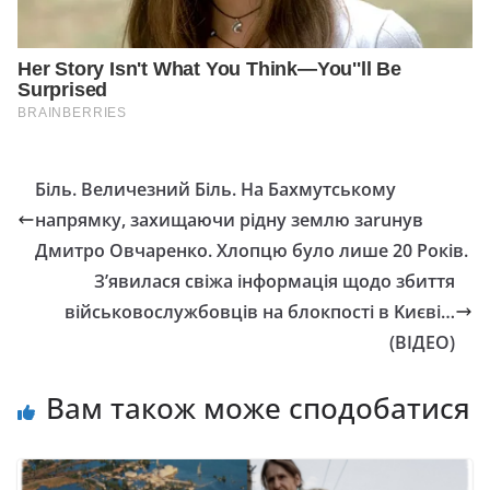
Біль. Величезний Біль. На Бахмутському
напрямку, захищаючи рідну землю заruнув
Дмитро Овчаренко. Хлопцю було лише 20 Років.
З’явилася свіжа інформація щодо збиття
військовослужбовців на блокпості в Kиєві…
(ВІДЕО)
Вам також може сподобатися