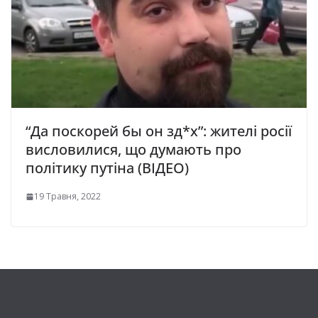
“Да поскорей бы он зд*х”: жителі росії
висловилися, що думають про
політику путіна (ВІДЕО)
19 Травня, 2022