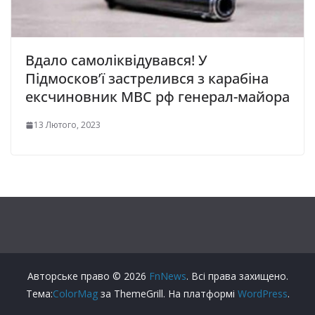
Вдало самоліквідувався! У
Підмосков’ї застрелився з карабіна
ексчиновник МВС рф генерал-майора
13 Лютого, 2023
Авторське право © 2026
FnNews
. Всі права захищено.
Тема:
ColorMag
за ThemeGrill. На платформі
WordPress
.