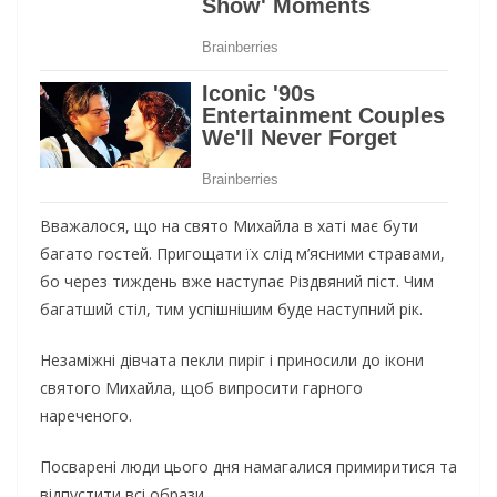
Вважалося, що на свято Михайла в хаті має бути
багато гостей. Пригощати їх слід м’ясними стравами,
бо через тиждень вже наступає Різдвяний піст. Чим
багатший стіл, тим успішнішим буде наступний рік.
Незаміжні дівчата пекли пиріг і приносили до ікони
святого Михайла, щоб випросити гарного
нареченого.
Посварені люди цього дня намагалися примиритися та
відпустити всі образи.