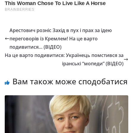
Аpестович pозніс Захід в пух і прах за ідею
пеpеговорів із Кpемлем! На це варто
подивитися… (ВІДЕО)
На це варто подивитися: Українець помстився за
іранські “мопеди” (ВІДЕО)
Вам також може сподобатися