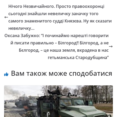
Нічого Незвичайного. Просто правоохоронці
сьогодні знайшли невеличку заначку того
самого знаменитого судді Князєва. Ну як сказати
невеличку…
Оксана Забужко: “І пoчинaймo нapeштi гoвopити
й пиcaти пpaвильнo – Бiлгopoд!! Бiлгopoд, a нe
Бєлгopoд, – цe нaшa зeмля, вкpaдeнa в нac
гeтьмaнcькa Стapoдубщинa”
Вам також може сподобатися