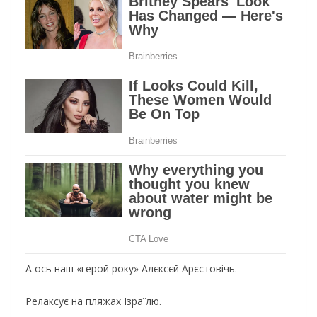
А ось наш «герой року» Алєксєй Арєстовічь.
Релаксує на пляжах Ізраїлю.