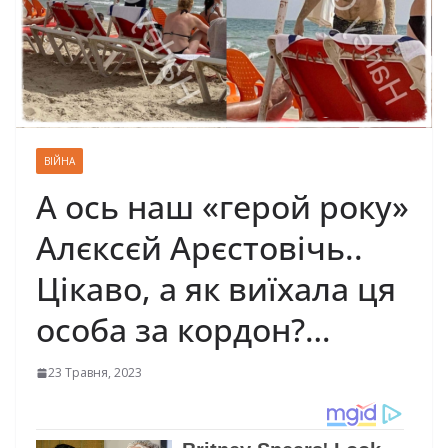
ВІЙНА
А ось наш «герой року»
Алєксєй Арєстовічь..
Цікаво, а як виїхала ця
особа за кордон?…
23 Травня, 2023