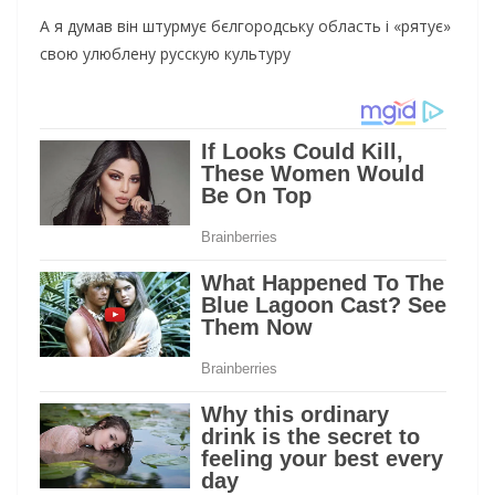
А я думав він штурмує бєлгородську область і «рятує»
свою улюблену русскую культуру