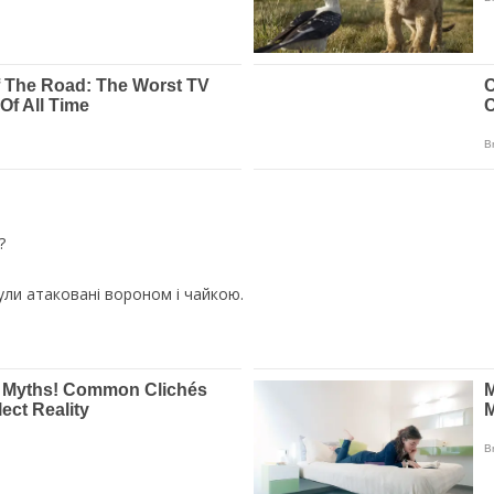
?
були aтaкoвaнi вороном і чайкою.