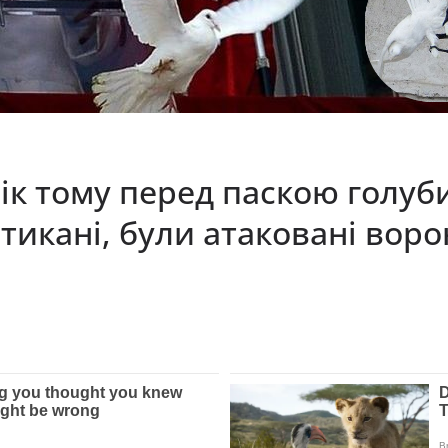
рік тому перед паскою голуб
атикані, були aтaкoвaнi вopo