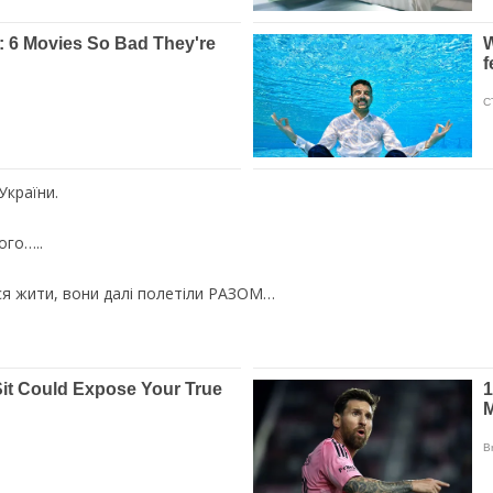
України.
ого…..
ся жити, вони далі полетіли РАЗОМ…