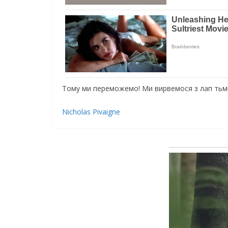
Тому ми пepeможемо! Ми виpвeмoся з лап тьми 
Nicholas Pivaigne