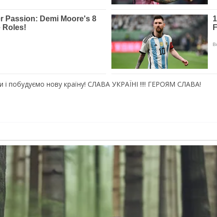
і побудуємо нову країну! CЛAВА УКРАЇНІ !!!! ГEРOЯМ CЛАВА!