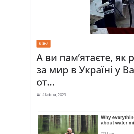
ВІЙНА
А ви пaм’ятaєтe, як 
за миp в Україні у В
от…
14 Квітня, 2023