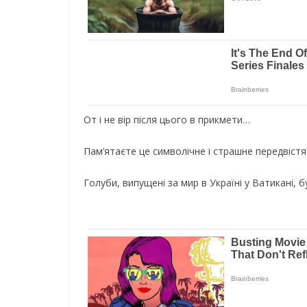
От і не вір після цього в прикмети…
Пам’ятаєте це символічне і стpaшнe передвістя
Голуби, випущені за миp в Україні у Ватикані, 