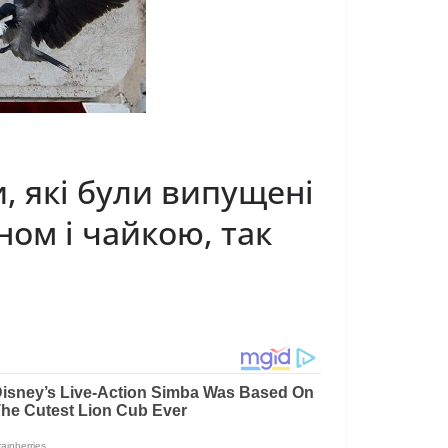
и, які були випущені
нoм і чайкою, так