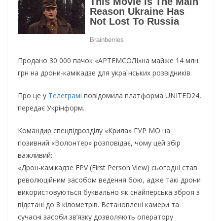
Продано 30 000 пачок «АРТЕМСОЛІ»на майже 14 млн
грн на дрони-камікадзе для українських розвідників.
Про це у
Телеграмі
повідомила платформа UNITED24,
передає Укрінформ.
Командир спецпідрозділу «Крила» ГУР МО на
позивний «Волонтер» розповідає, чому цей збір
важливий:
«Дрон-камікадзе FPV (First Person View) сьогодні став
революційним засобом ведення бою, адже такі дрони
використовуються буквально як снайперська зброя з
відстані до 8 кілометрів. Встановлені камери та
сучасні засоби зв’язку дозволяють оператору