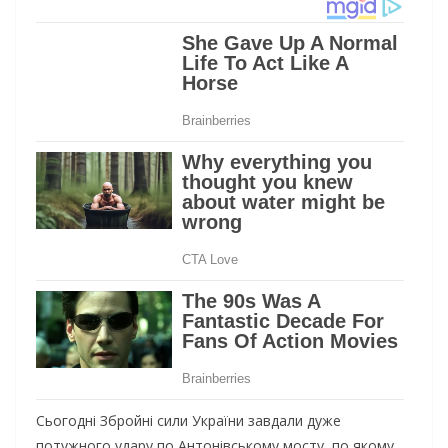
Сьогодні Збройні сили України завдали дуже
потужного удару по Антонівському мосту, по якому