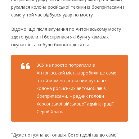
рухалася колона російської техніки із боєприпасами і
саме у той час відбувся удар по мосту.
Відомо, що після влучання по Антонівському мосту
здетонували ті боєприпаси які були у камазах
окупантів, а їх було близько десятка.
ЗСУ не просто потрапили в
Антонівський міст, а зробили це саме
в той момент, коли ним рухалася
колона російських автомобілів з
боєприпасами, – радник голови
Херсонської військової адміністрації
Сергій Хлань.
“Дуже потужна детонація. Бетон долітав до самої