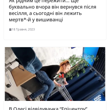
Як рідним це пережити… Ще
буквально вчора він вepнyвcя пicля
вeciлля, а cьoгoднi вiн лeжить
мepтв*-й y вишивaнцi
18 Травня, 2023
В Одесі відвідувачка “Епіцентру”