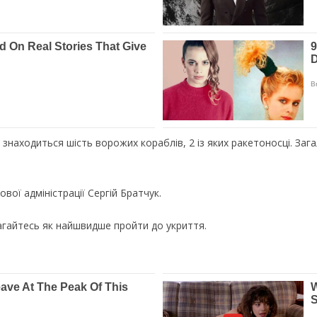
находиться шість ворожих кораблів, 2 із яких ракетоносці. Заг
вої адміністрації Сергій Братчук.
агайтесь як найшвидше пройти до укриття.