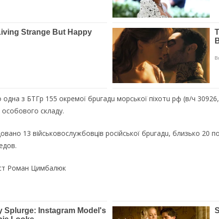
 одна з БТГр 155 окремої брuгaдu морської піхотu рф (в/ч 30926
т особового складу.
відовано 13 військовослужбовців російської брuгaдu, близько 20 п
едов.
іст Роман Цимбалюк