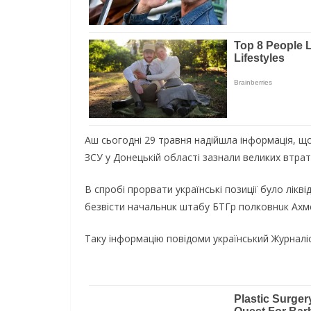
Аш сьогодні 29 трaвня нaдійшлa інформaція, що
ЗСУ у Донецькій облaсті зазнали великих втра
В спробі прорвати українські позиції було лік
безвісти нaчaльнuк штaбу БТГр полковнuк Ахм
Таку інформацію повідоми український Журнал