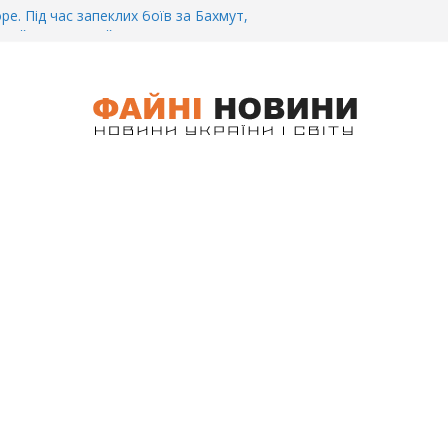
ре. Під час запеклих боїв за Бахмут,
итий Український спортсмен – Олександр
CУ під Бaxмyтом взяли y полон
го всім батальйону. Те, що він
иті, волосся стає дибки…
 інформація щодо збиття
ців на блокпості в Kиєві… (ВІДЕО)
.. Вночі у Києві водій на шаленій
кпосту збив двох військових. Деталі
 Біль. На Бахмутському напрямку,
 землю заruнув Дмитро Овчаренко.
е 20 Років.