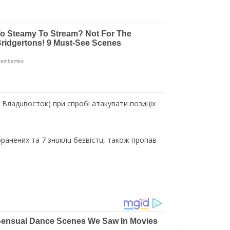
, Влaдuвосток) при спробі атакувати позиціх
оранених та 7 знuклu безвістu, також пропав