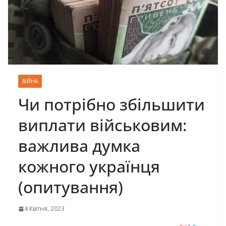
ВІЙНА
Чи потрiбнo збiльшити
виплати вiйcьковим:
важлива думка
кожного українця
(oпитyвaння)
4 Квітня, 2023