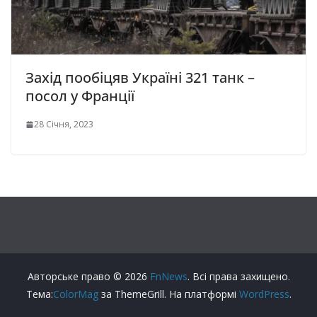
Захід пообіцяв Україні 321 танк –
посол у Франції
28 Січня, 2023
Авторське право © 2026
FnNews
. Всі права захищено.
Тема:
ColorMag
за ThemeGrill. На платформі
WordPress
.