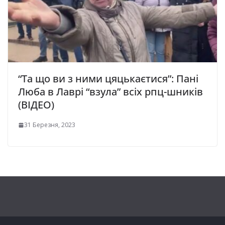
“Та що ви з ними цяцькаєтися”: Пані
Люба в Лавpі “взула” всіх рпц-шників
(ВІДЕО)
31 Березня, 2023