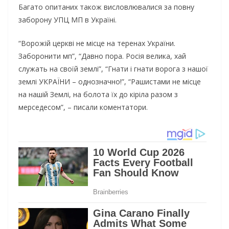
Багато опитаних також висловлювалися за повну
заборону УПЦ МП в Україні.
“Ворожій церкві не місце на теренах України.
Заборонити мп”, “Давно пора. Росія велика, хай
служать на своїй землі”, “Гнати і гнати ворога з нашої
землі УКРАЇНИ – однозначно!”, “Рашистами не місце
на нашій Землі, на болота їх до кіріла разом з
мерседесом”, – писали коментатори.