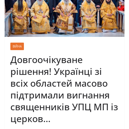
ВІЙНА
Довгоочікуване
рішення! Українці зі
всіх областей масово
підтримали вигнання
священників УПЦ МП із
цeркoв…