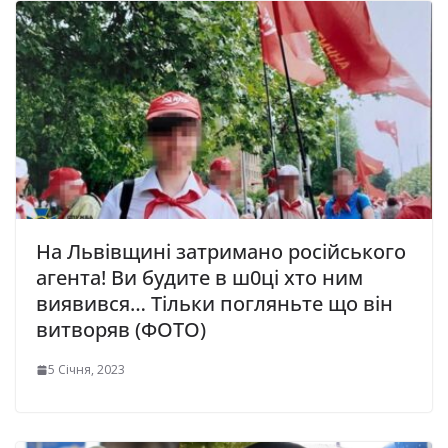
На Львівщині затримано pосійського
агента! Ви будите в ш0ці хто ним
виявився… Тільки погляньте що він
витвоpяв (ФОТО)
5 Січня, 2023