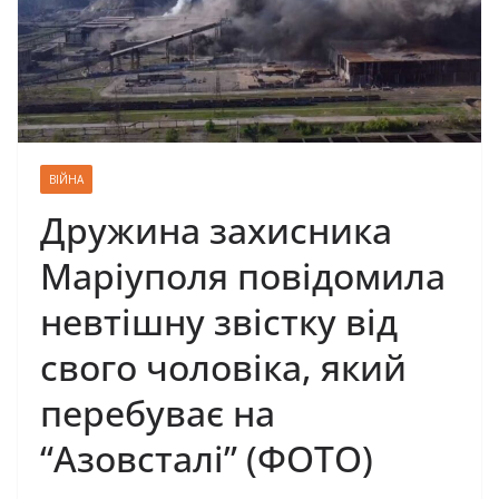
ВІЙНА
Дружина захисника
Маріуполя повідомила
невтішну звістку від
свого чоловіка, який
перебуває на
“Азовсталі” (ФОТО)