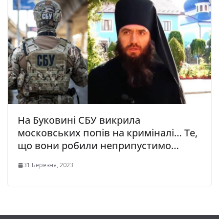
На Буковині СБУ викрила
московських попів на криміналі… Те,
що вони робили неприпустимо…
31 Березня, 2023