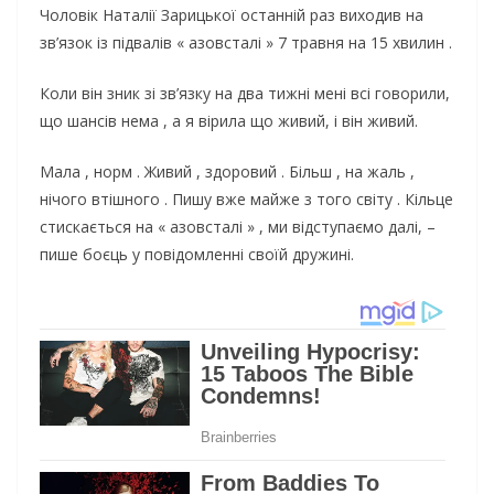
Чоловік Наталії Зарицької останній раз виходив на
зв’язок із підвалів « азовсталі » 7 травня на 15 хвилин .
Коли він зник зі зв’язку на два тижні мені всі говорили,
що шансів нема , а я вірила що живий, і він живий.
Мала , норм . Живий , здоровий . Більш , на жаль ,
нічого втішного . Пишу вже майже з того світу . Кільце
стискається на « азовсталі » , ми відступаємо далі, –
пише боєць у повідомленні своїй дружині.