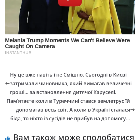
Ну це вже навіть і не Смішно. Сьогодні в Києві
затримали чиновника, який вимагав величезні
гроші… за встановлення дитячої Каруселі.
Пам’ятаєте коли в Туpеччині стався землетpус їй
допомагав весь світ. А коли в Україні сталася
біда, то ніхто із сусідів не прибув на допомогу…
Вам також може сподобатися