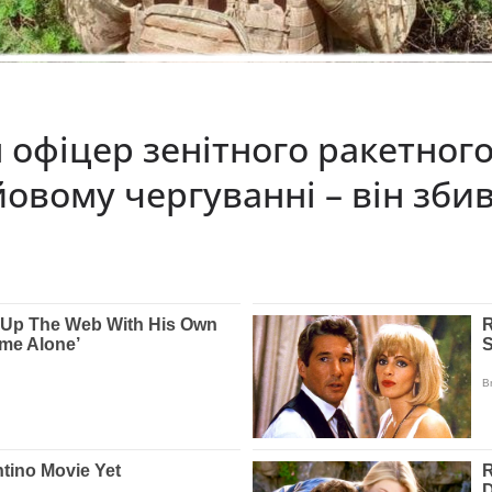
 офіцер зенітного ракетного 
вому чергуванні – він збив