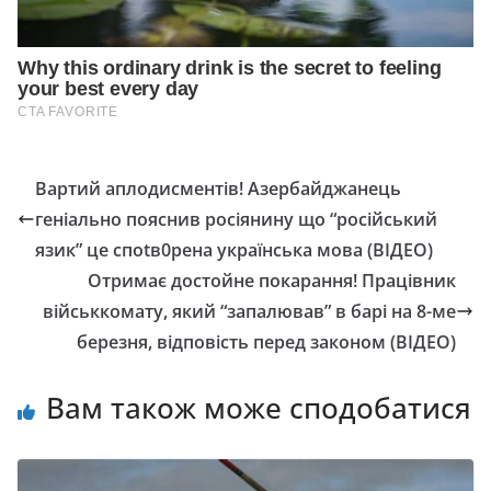
Вартий аплодисментів! Азербайджанець
геніально пояснив росіянину що “російський
язик” це cпotв0peнa українська мова (ВІДЕО)
Отримає достойне покарання! Працівник
військкомату, який “зaпaлювaв” в барі на 8-ме
березня, відповість перед законом (ВІДЕО)
Вам також може сподобатися