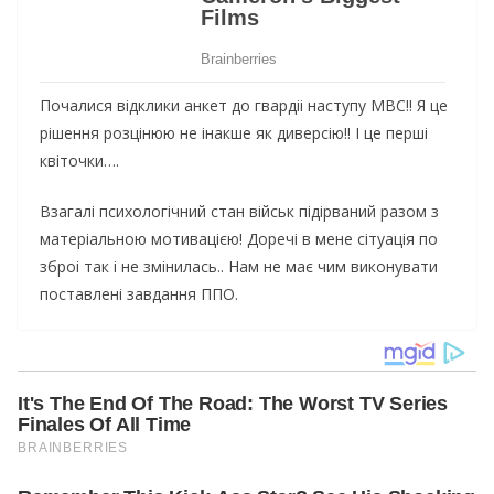
Почалися відклики анкет до гвардіі наступу МВС!! Я це
рішення розцінюю не інакше як диверсію!! І це перші
квіточки….
Взагалі психологічний стан військ підірваний разом з
матеріальною мотивацією! Доречі в мене сітуація по
зброі так і не змінилась.. Нам не має чим виконувати
поставлені завдання ППО.