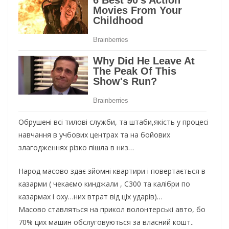
Обрушені всі тилові служби, та штаби,якість у процесі
навчання в учбових центрах та на бойових
злагодженнях різко пішла в низ…
Народ масово здає зйомні квартири і повертається в
казарми ( чекаємо кинджали , С300 та калібри по
казармах і оху…них втрат від ціх ударів)…
Масово ставляться на прикол волонтерські авто, бо
70% цих машин обслуговуються за власний кошт..