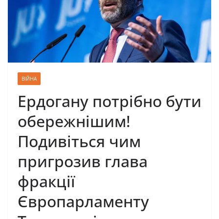
ВІЙНА
Ердогану потрібно бути
обережнішим!
Подивіться чим
пригрозив глава
фракції
Європарламенту