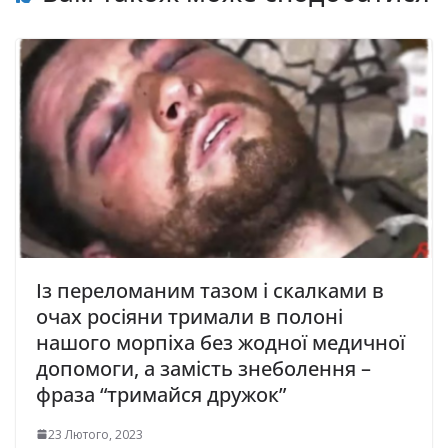
Із переломаним тазом і скалками в
очах росіяни тримали в полоні
нашого морпіха без жодної медичної
допомоги, a зaмість знеболення –
фрaзa “тримaйся дружок”
23 Лютого, 2023