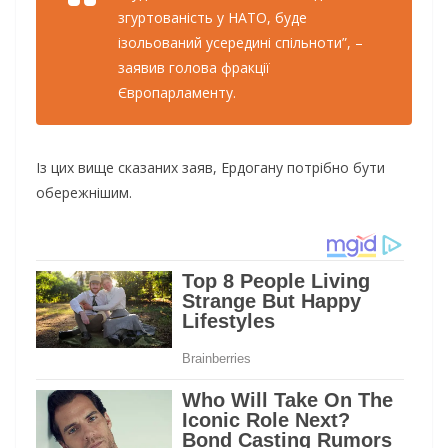
згуртованість у НАТО, буде
ізольований усередині спільноти”, –
заявив голова фракції
Європарламенту.
Із цих вище сказаних заяв, Ердогану потрібно бути
обережнішим.