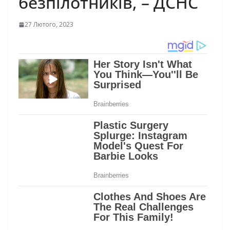
бeзпiлoтникiв, – ДСНС
27 Лютого, 2023