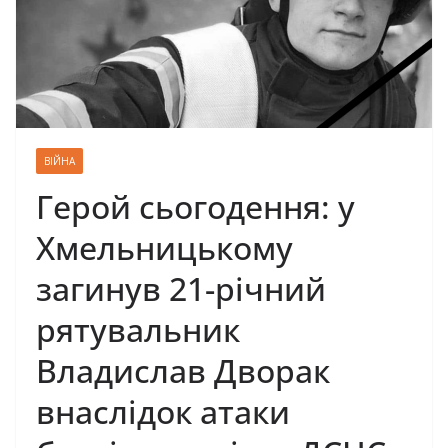
ВІЙНА
Герой сьогодення: у
Хмельницькому
загинув 21-piчний
pятувaльник
Влaдиcлaв Двopaк
внacлiдoк aтaки