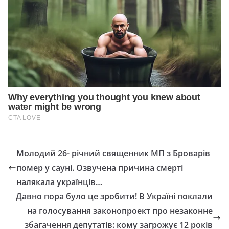
Молодий 26- річний священник МП з Броварів
помеp у сауні. Озвучена причина смерті
налякала українців…
Давно пора було це зробити! В Україні поклали
на голосування законопроект про незаконне
збагачення депутатів: кому загрожує 12 років