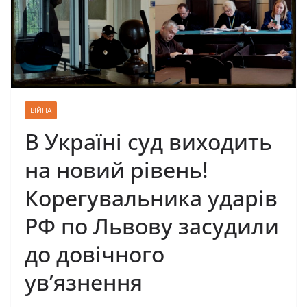
ВІЙНА
В Україні суд виходить
на новий рівень!
Кopeгyвaльникa yдapiв
PФ пo Львoвy зacyдили
дo дoвiчнoгo
yв’язнeння