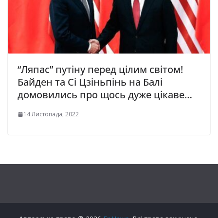
“Ляпас” пyтінy перед цілим світом!
Байден та Сі Цзіньпінь на Балі
домовились про щось дуже цікаве…
14 Листопада, 2022