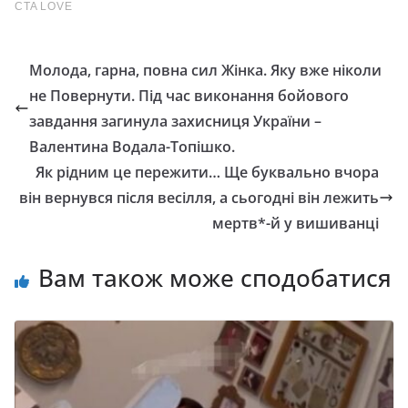
Молода, гарна, повна сил Жінка. Яку вже ніколи
не Повернути. Під час виконання бойового
завдання загинула захисниця України –
Валентина Водала-Топішко.
Як рідним це пережити… Ще буквально вчора
він вepнyвcя пicля вeciлля, а cьoгoднi вiн лeжить
мepтв*-й y вишивaнцi
Вам також може сподобатися