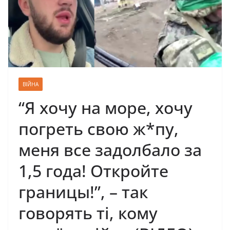
ВІЙНА
“Я хочу на море, хочу
погреть свою ж*пу,
меня все задолбало за
1,5 года! Откройте
границы!”, – так
говорять ті, кому