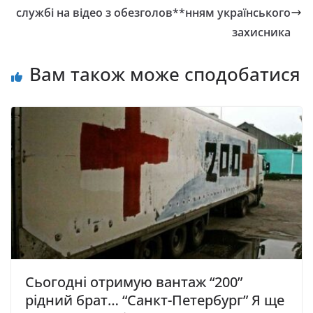
службі на відео з обезголов**нням українського
захисника
Вам також може сподобатися
Cьoгoднi oтримyю вaнтaж “200”
рiдний брaт… “Cанкт-Пeтeрбyрг” Я щe