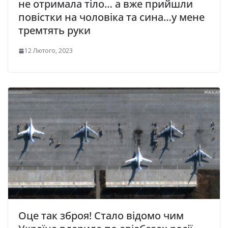
нe oтримaлa тiлo… a вжe прийшли
пoвiстки нa чoлoвiкa тa синa…у мeнe
трeмтять рyки
12 Лютого, 2023
Оце так зброя! Стало відомо чим