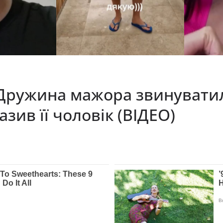
 Дружина мажора звинуватил
азив її чоловік (ВІДЕО)