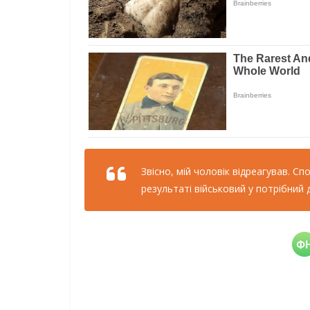
Звісно, мій чоловік відреагував. С
результаті військовий у потрібний 