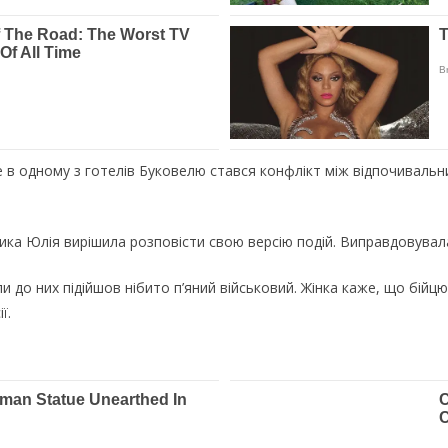
де в одному з готелів Буковелю стався конфлікт між відпочиваль
ика Юлія вирішила розповісти свою версію подій. Виправдовувалась
ли до них підійшов нібито п’яний військовий. Жінка каже, що бійц
ї.