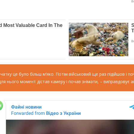
початку це було більш м’яко. Потім військовий ще раз підійшов і 
для нього момент дістав камеру і почав знімати, – виправдовує а