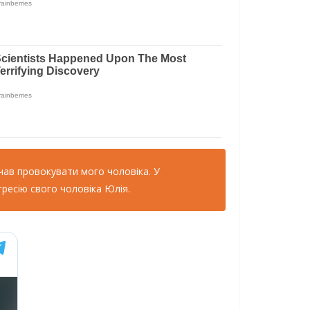
почав провокувати мого чоловіка. У
гресію свого чоловіка Юлія.