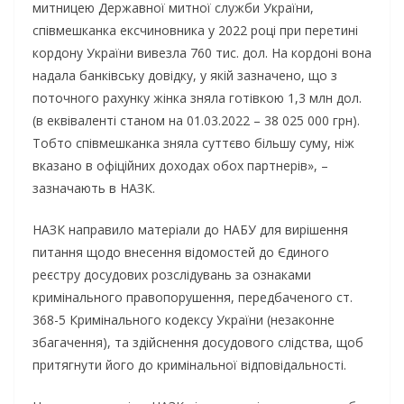
митницею Державної митної служби України,
співмешканка ексчиновника у 2022 році при перетині
кордону України вивезла 760 тис. дол. На кордоні вона
надала банківську довідку, у якій зазначено, що з
поточного рахунку жінка зняла готівкою 1,3 млн дол.
(в еквіваленті станом на 01.03.2022 – 38 025 000 грн).
Тобто співмешканка зняла суттєво більшу суму, ніж
вказано в офіційних доходах обох партнерів», –
зазначають в НАЗК.
НАЗК направило матеріали до НАБУ для вирішення
питання щодо внесення відомостей до Єдиного
реєстру досудових розслідувань за ознаками
кримінального правопорушення, передбаченого ст.
368-5 Кримінального кодексу України (незаконне
збагачення), та здійснення досудового слідства, щоб
притягнути його до кримінальної відповідальності.