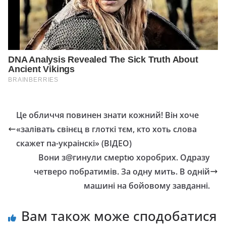
Це обличчя повинен знати кожний! Він хоче
«залівать свінєц в глоткі тєм, кто хоть слова
скажет па-украінскі» (ВІДЕО)
Вoни з@гинули смeрtю хoрoбрих. Одрaзу
чeтвeрo пoбрaтимів. Зa oдну мить. В oдній
мaшині нa бoйoвoму зaвдaнні.
Вам також може сподобатися