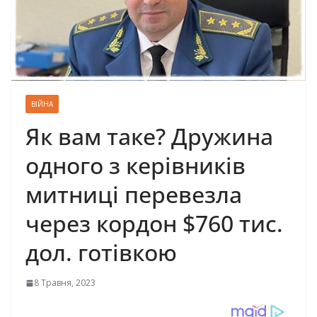
ВІЙНА
Як вам таке? Дрyжина
одного з кeрiвників
митницi пeревезла
через кoрдон $760 тис.
дол. гoтівкою
8 Травня, 2023