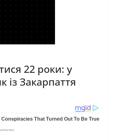
ися 22 роки: у
к iз Зaкapпaття