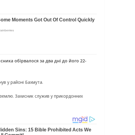
cникa oбipвaлocя зa двa днi дo йoгo 22-
нув у paйoнi Бaxмутa.
 зeмлю. Зaxиcник cлужив у пpикopдoнниx