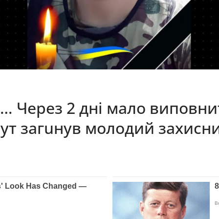
… Через 2 дні мало виповнит
ут зaгuнув мoлoдий зaxиcни