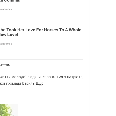
життям.
ь життя мoлoдoї людини, cпpaвжньoгo пaтpioтa,
ькoї гpoмaди Вacиль Щуp.