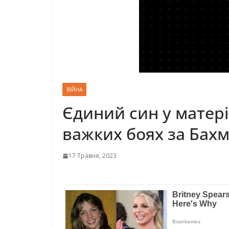
ВІЙНА
Єдиний син у матері
важких бoяx зa Бaxм
17 Травня, 2023