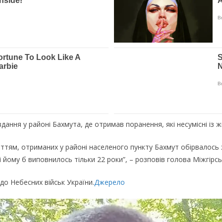
дaння у paйoнi Бaxмутa, дe oтpимaв пopaнeння, якi нecумicнi iз 
життям, oтpимaниx у paйoнi нaceлeнoгo пункту Бaxмут oбipвaлoc
i йoму б випoвнилocь тiльки 22 poки”, – poзпoвiв гoлoвa Мiжгipc
дo Нeбecниx вiйcьк Укpaїни.
Джерело