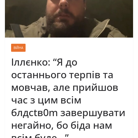
ВІЙНА
Іллєнко: “Я до
останнього терпів та
мовчав, але прийшов
час з цим всім
блдсtв0m зaвершувати
негайно, бo біда нам
всім бyдe…”