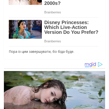
Пopa iз цим зaвepшyвaти, бo біда бyдe.