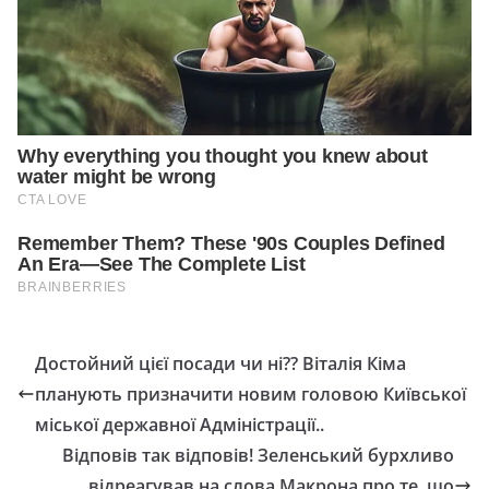
Достойний цієї посади чи ні?? Віталія Кіма
планують призначити новим головою Київської
міської державної Адміністрації..
Відповів так відповів! Зеленський бурхливо
відреагував на слова Макрона про те, що