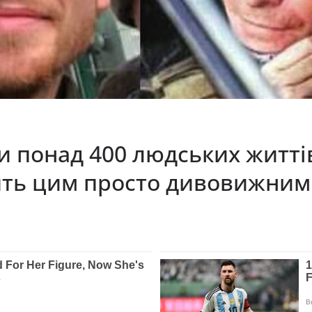
и понад 400 людських життів
’ять цим просто дивовижним