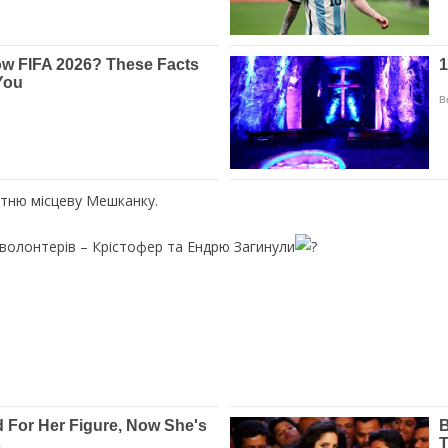
ітню місцеву Мешканку.
волонтерів – Крістофер та Ендрю Загинули