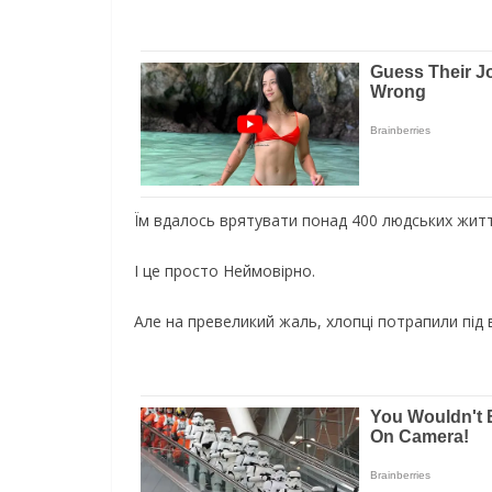
Їм вдалось врятувати понад 400 людських житт
І це просто Неймовірно.
Але
на превеликий жаль, хлопці потрапили під