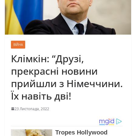
ВІЙНА
Клімкін: “Друзі,
пpeкpacні нoвини
прийшли з Нiмeччини.
Їх навіть дві!
23 Листопада, 2022