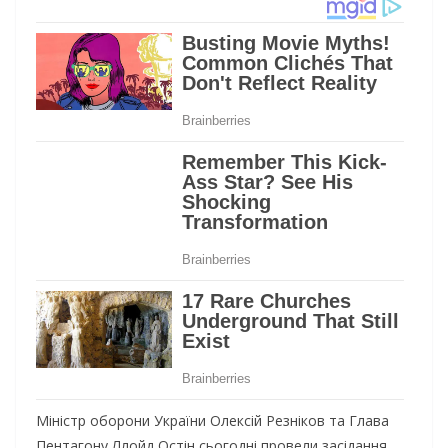
Міністр оборони України Олексій Резніков та Глава
Пентагону Ллойд Остін сьогодні провели засідання