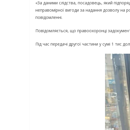
«За даними слідства, посадовець, який підпо
неправомірної вигоди за надання дозволу на ро
повідомленні.
Повідомляється, що правоохоронці задокумент
Під час передачі другої частини у сумі 1 тис д