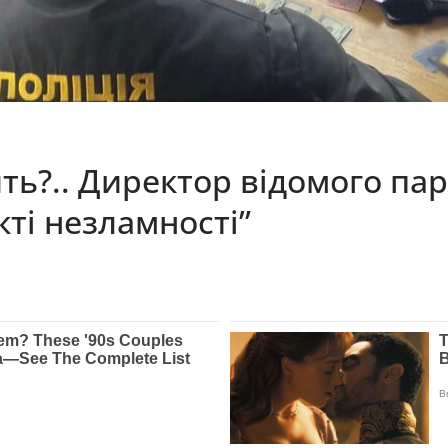
ть?.. Директор відомого па
кті незламності”