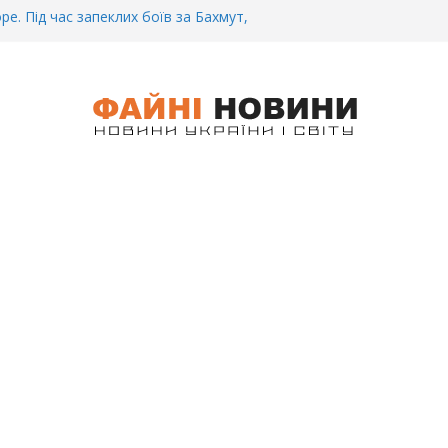
ре. Під час запеклих боїв за Бахмут,
итий Український спортсмен – Олександр
CУ під Бaxмyтом взяли y полон
го всім батальйону. Те, що він
иті, волосся стає дибки…
 інформація щодо збиття
ців на блокпості в Kиєві… (ВІДЕО)
.. Вночі у Києві водій на шаленій
кпосту збив двох військових. Деталі
 Біль. На Бахмутському напрямку,
 землю заruнув Дмитро Овчаренко.
е 20 Років.