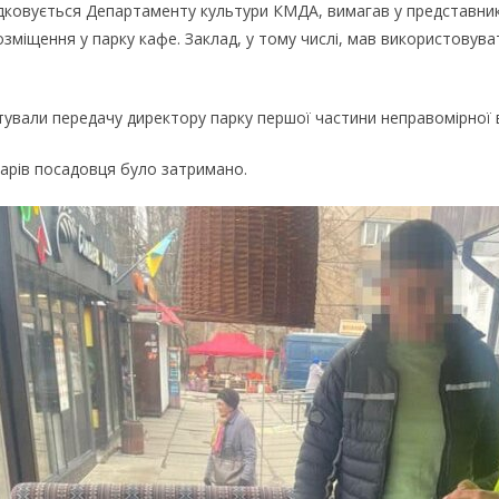
рядковується Департаменту культури КМДА, вимагав у представни
зміщення у парку кафе. Заклад, у тому числі, мав використовуват
ували передачу директору парку першої частини неправомірної в
оларів посадовця було затримано.