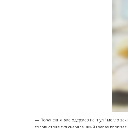
— Поранення, яке одержав на “нулі” могло закін
голові стояв гул снаряда, який і зараз проріза