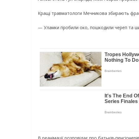
Кращі травматологи Мечникова збирають фрагм
— Уламки пробили око, пошкодили череп та шию
В реанімації розповідає про батьків-пенсіонері