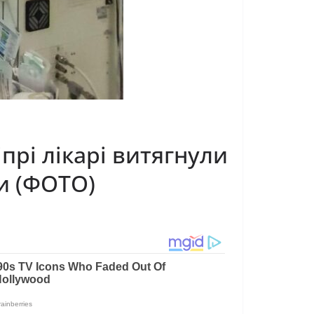
іпрі лікарі витягнули
ми (ФОТО)