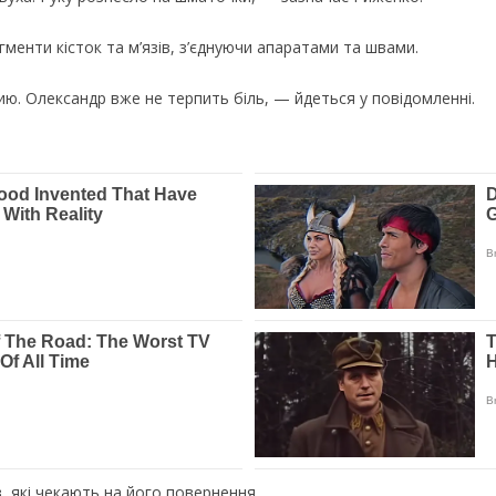
енти кісток та м’язів, з’єднуючи апаратами та швами.
. Олександр вже не терпить біль, — йдеться у повідомленні.
в, які чекають на його повернення.