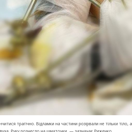
читися трагічно. Відламки на частини розірвали не тільки тіло, а 
є вуха. Руку рознесло на шматочки, — зазначає Риженко.