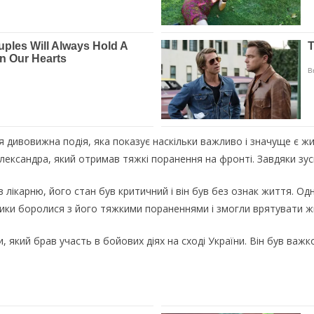
ться дивовижна подія, яка показує наскільки важливо і значуще є
Олександра, який отримав тяжкі поранення на фронті. Завдяки зус
в лікарню, його стан був критичний і він був без ознак життя. Од
дики боролися з його тяжкими пораненнями і змогли врятувати ж
 який брав участь в бойових діях на сході України. Він був важ