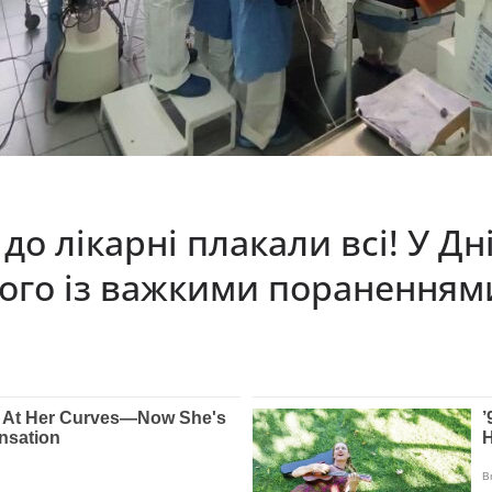
о лікарні плакали всі! У Дн
ового із важкими поранення