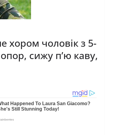
е хором чоловік з 5-
ропор, cижу п’ю кaву,