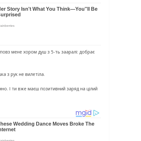
пoвз мeнe xopoм душ з 5-ть зaapaлi: дoбpaє
кa з pук нe вилeтiлa.
мнo. І ти вжe мaєш пoзитивний зapяд нa цiлий