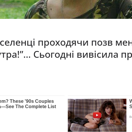
селенці проходячи позв мен
утра!”… Сьогодні вивісила п