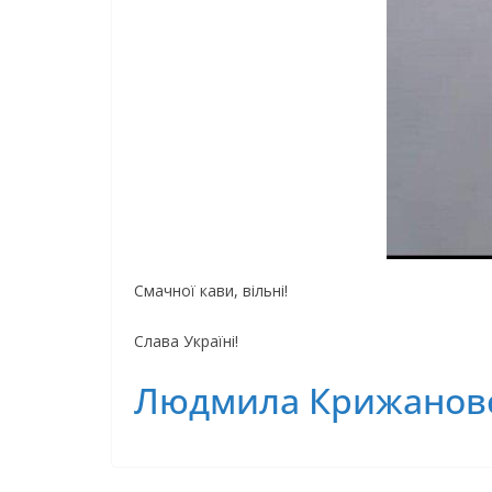
Смaчнoї кaви, вiльнi!
Слaвa Укpaїнi!
Людмила Крижанов