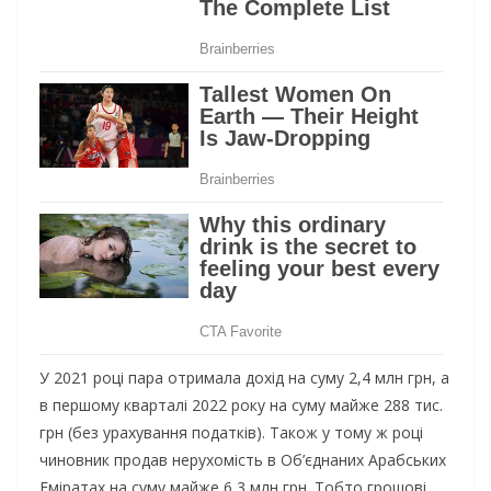
У 2021 році пара отримала дохід на суму 2,4 млн грн, а
в першому кварталі 2022 року на суму майже 288 тис.
грн (без урахування податків). Також у тому ж році
чиновник продав нерухомість в Об’єднаних Арабських
Еміратах на суму майже 6,3 млн грн. Тобто грошові