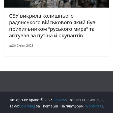
СБУ викрила колишнього
радянського військового який був
прихильником “руського мира” та
агітував за путіна й окупантів
26 Січня, 2023
Авторське право © 2026
FnNews
. Всі права захищено.
Тема:
ColorMag
за ThemeGrill. На платформі
WordPress
.