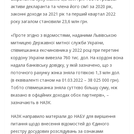
активи декларанта та члена його сім’ї за 2020 рік,
законні доходи за 2021 рік та перший квартал 2022
року загалом становили 23,6 млн грн.
«Проте згідно з відомостями, наданими Львівською
митницею Державної митної служби України,
співмешканка ексчиновника у 2022 році при перетині
кордону України вивезла 760 тис. дол. На кордоні вона
надала банківську довідку, у якій зазначено, що з
поточного рахунку жінка зняла готівкою 1,3 млн дол.
(в еквіваленті станом на 01.03.2022 – 38 025 000 грн).
Тобто співмешканка зняла суттєво більшу суму, ніж
вказано в офіційних доходах обох партнерів», –
зазначають в НАЗК.
НАЗК направило матеріали до НАБУ для вирішення
питання щодо внесення відомостей до Єдиного
реєстру досудових розслідувань за ознаками