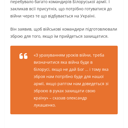
перебувало багато командирів Білоруської армії. І
закликав всії присутніх, що потрібно готуватися до
війни через те що відбувається на Україні.
Він заявив, щоб військові командири підготовлювали
зброю для того, якщо їм прийдеться захищатися.
«З урахуванням уроків війни, треба
визначитися яка війна буде в
білорусі, якщо не дай Бог … і тому яка
зброя нам потрібно буде для нашої
армії, якщо раптом нам доведеться зі
зброєю в руках захищати свою
країну» – сказав олександр
лукашенко.