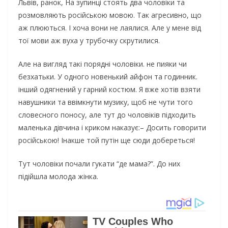
Львів, ранок, На зупинці стоять два чоловіки та
розмовляють російською мовою. Так агресивно, що
аж плюються. І хоча вони не лаялися. Але у мене від
тої мови аж вуха у трубочку скрутилися.
Але на вигляд такі порядні чоловіки. не пияки чи
безхатьки. У одного новенький айфон та годинник.
інший одягнений у гарний костюм. Я вже хотів взяти
навушники та ввімкнути музику, щоб не чути того
словесного поносу, але тут до чоловіків підходить
маленька дівчина і криком наказує:– Досить говорити
російською! Інакше той путін ще сюди добереться!
Тут чоловіки почали гукати “де мама?”. До них
підійшла молода жінка.