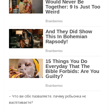
– Что ви сібє пазваляєте. пачіму рєбьонка нє
васпітиваєте?