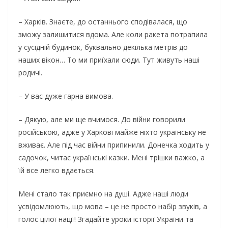
– Харків. Знаєте, до останнього сподівалася, що
зможу залишитися вдома. Але коли ракета потрапила
у сусідній будинок, буквально декілька метрів до
наших вікон… То ми приїхали сюди. Тут живуть наші
родичі.
– У вас дуже гарна вимова.
– Дякую, але ми ще вчимося. До війни говорили
російською, адже у Харкові майже ніхто українську не
вживає. Але під час війни припинили. Донечка ходить у
садочок, читає українські казки. Мені трішки важко, а
їй все легко вдається.
Мені стало так приємно на душі. Адже наші люди
усвідомлюють, що мова – це не просто набір звуків, а
голос цілої нації! Згадайте уроки історії України та