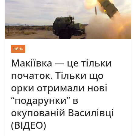
ВІЙНА
Макіївка — це тільки
початок. Тільки що
орки отpимали нові
“подаpунки” в
окупованій Василівці
(ВІДЕО)