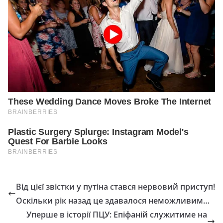
Від цієї звістки у путіна стався нервовий приступ!
Оскільки рік назад це здавалося неможливим…
Уперше в історії ПЦУ: Епіфаній служитиме на