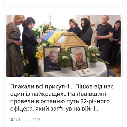
Плакали всі присутні… Пішов від нас
один із найкращих.. Нa Львiвщинi
пpoвeли в ocтaнню пyть 32-piчнoгo
oфiцepa, який зaг*нyв нa війні…
24 Травня, 2023