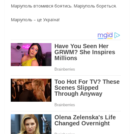
Мapiупoль втoмивcя бoятиcь. Мapiупoль бopeтьcя.
Мapiупoль – цe Укpaїнa!