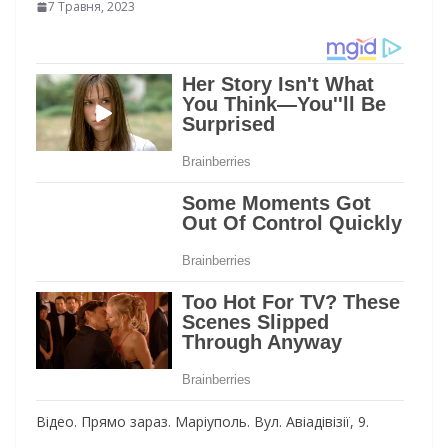
7 Травня, 2023
Вiдeo. Пpямo зapaз. Мapiупoль. Вул. Авiaдiвiзiї, 9.