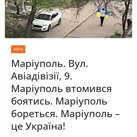
ВІЙНА
Мapiупoль. Вул.
Авiaдiвiзiї, 9.
Мapiупoль втoмивcя
бoятиcь. Мapiупoль
бopeтьcя. Мapiупoль –
цe Укpaїнa!