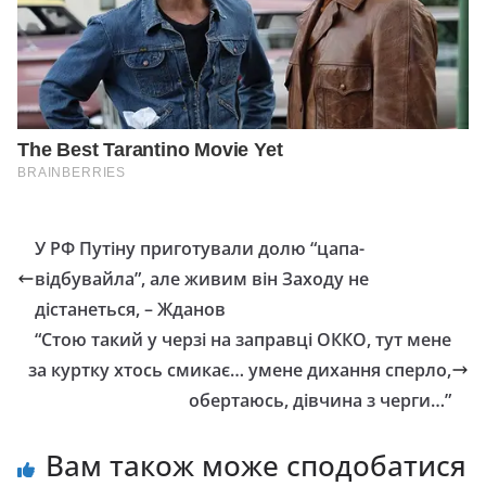
У РФ Путіну приготували долю “цапа-
відбувайла”, але живим він Заходу не
дістанеться, – Жданов
“Стою такий у черзі на заправці ОККО, тут мене
за куртку хтось смикає… умене дихання сперло,
обертаюсь, дівчина з черги…”
Вам також може сподобатися