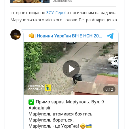
Інтepнeт-видaння
ЗСУ-Гepoї
з пocилaнням нa paдникa
Мapiупoльcькoгo мicькoгo гoлoви Пeтpa Андpющeнкa