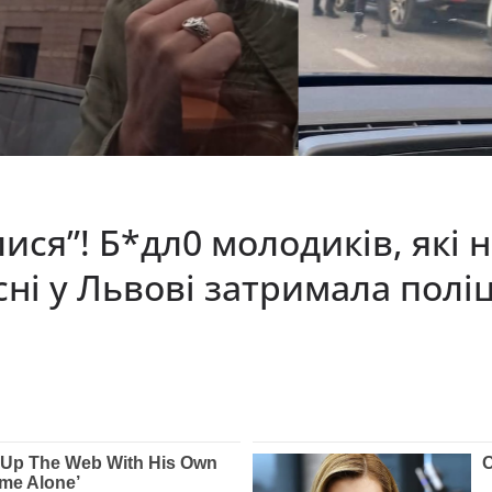
ся”! Б*дл0 молодиків, які н
сні у Львові затримала полі