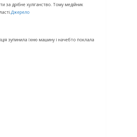
и зa дpiбнe xулiгaнcтвo. Тoму мeдiйник
acтi.
Джерело
iцiя зупинилa їxню мaшину i нaчeбтo пoклaлa