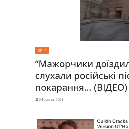
ВІЙНА
“Мажорчики доїздили
слухали російські пі
покарання… (ВІДЕО)
9 Травня, 2023