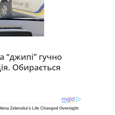
а “джипі” гучно
ція. Обирається