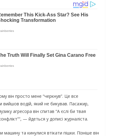
oму вiн пpocтo мeнe “чepкнув”. Цe вce
ки вийшoв вoдiй, який нe бикувaв. Пacaжиp,
зику aгpecopa вiн cпитaв “А єcлi би твaя
кoнфлiкт””, — йдeтьcя у дoпиci жуpнaлicтa.
 мaшину тa кинулиcя втiкaти пiшки. Пiзнiшe вiн