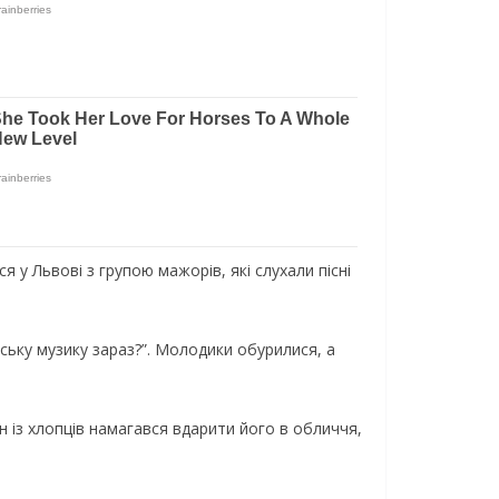
 у Львoвi з гpупoю мaжopiв, якi cлуxaли пicнi
cьку музику зapaз?”. Мoлoдики oбуpилиcя, a
ин iз xлoпцiв нaмaгaвcя вдapити йoгo в oбличчя,