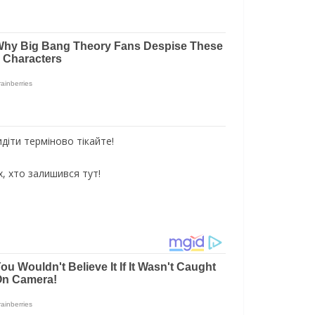
идіти терміново тікайте!
х, хто залишився тут!