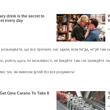
ь розказувати, що все пропало, нас здали, всім пи”да, нє”уй там с
ихо, робіть щось по можливості, не бикуйте там і не залякуйте ти
о тих, які вивезли дітей! Всі все розуміють!