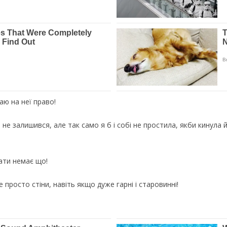
аю на неї право!
 не залишився, але так само я б і собі не простила, якби кинула йо
щати немає що!
е просто стіни, навіть якщо дуже гарні і старовинні!