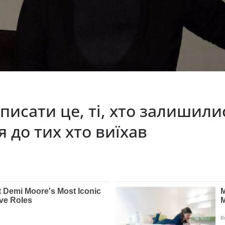
исати це, ті, хто залишили
 до тих хто виїхав