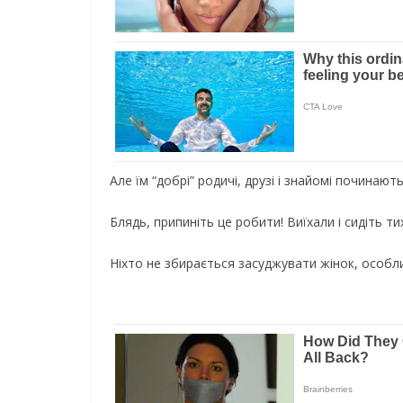
Але їм “добрі” родичі, друзі і знайомі починают
Блядь, припиніть це робити! Виїхали і сидіть т
Ніхто не збирається засуджувати жінок, особлив