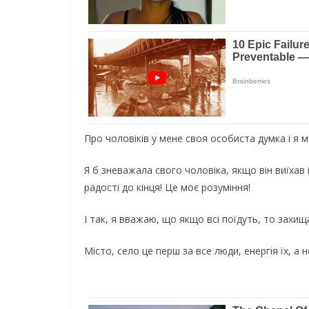
Про чоловіків у мене своя особиста думка і я м
Я б зневажала свого чоловіка, якщо він виїхав і
радості до кінця! Це моє розуміння!
І так, я вважаю, що якщо всі поїдуть, то захи
Місто, село це перш за все люди, енергія їх, а н