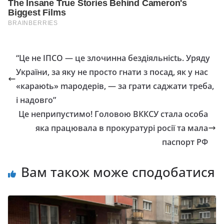
“Це не ІПСО — це злочинна бездіяльнісtь. Уряду
України, за яку не просто гнати з посад, як у нас
«караюtь» mародерів, — за грати саджати треба,
і надовго”
Це неприпустимо! Головою ВККСУ стала особа
яка працювала в прокуратурі росії та мала
паспорт РФ
Вам також може сподобатися