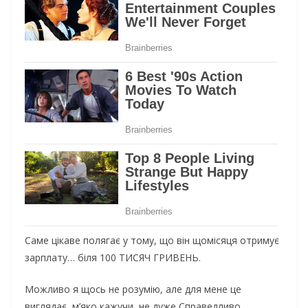
Саме цікаве полягає у тому, що він щомісяця отримує
зарплату… біля 100 ТИСЯЧ ГРИВЕНЬ.
Можливо я щось не розумію, але для мене це
виглядає, м’яко кажучи, не дуже Справедливо.